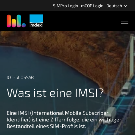
Z
SIMPro Login
mCOP Login
Deutsch
u
m
M
H
o
b
a
i
u
l
p
e
N
t
a
i
v
n
i
g
h
IOT-GLOSSAR
a
a
t
Was ist eine IMSI?
l
i
o
t
n
s
p
Eine IMSI (International Mobile Subscriber
Identifier) ist eine Ziffernfolge, die ein wichtiger
r
Bestandteil eines SIM-Profils ist.
i
n