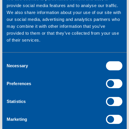
provide social media features and to analyse our traffic.
We also share information about your use of our site with
our social media, advertising and analytics partners who
may combine it with other information that you’ve
provided to them or that they’ve collected from your use
of their services.
C
Necessary
o
n
s
Preferences
Da beide Nummern Teil des SIM-Profils sind, wird
e
die IMSI manchmal mit der ICCID (Integrated
n
Circuit Card Identification Number) verwechselt.
t
Statistics
Tatsächlich sind diese beiden Nummern
S
unterschiedlich und dienen verschiedenen
e
Zwecken.
Marketing
l
Bei der ICCID handelt es sich um eine 19- oder 20-