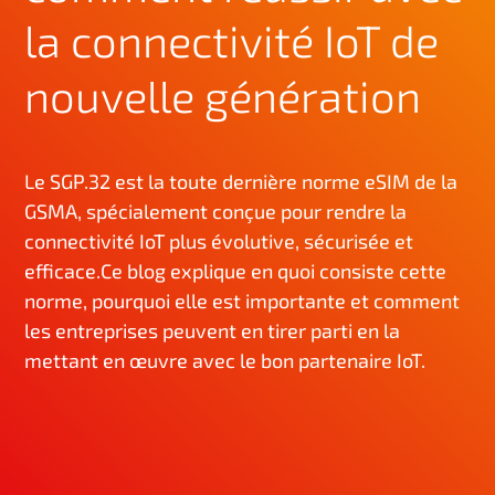
n
la connectivité IoT de
c
i
nouvelle génération
p
a
l
Le SGP.32 est la toute dernière norme eSIM de la
GSMA, spécialement conçue pour rendre la
connectivité IoT plus évolutive, sécurisée et
efficace.Ce blog explique en quoi consiste cette
norme, pourquoi elle est importante et comment
les entreprises peuvent en tirer parti en la
mettant en œuvre avec le bon partenaire IoT.