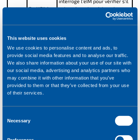
interroge l'eIM pour vérifier s'il
De l'IPA à
existe des mises à jour de
1
l'eIM
profil. L'API continuera à le faire
périodiquement en fonction de
la fréquence d'interrogation
This website uses cookies
définie par l'eIM.
We use cookies to personalise content and ads, to
Au cours de la procédure
provide social media features and to analyse our traffic.
De l'API à
d'interrogation, l'API partage
2
We also share information about your use of our site with
l'eIM
ses informations
our social media, advertising and analytics partners who
d'identification avec l'eIM.
may combine it with other information that you’ve
Les identifiants et les
provided to them or that they’ve collected from your use
informations de localisation de
of their services.
l'eSIM/appareil sont partagés
avec l'eSO qui détermine si de
De l'eIM à
3
nouvelles transactions doivent
C
l'eSO
être effectuées pour cet
Necessary
o
eSIM/appareil, par exemple le
n
téléchargement d'un nouveau
s