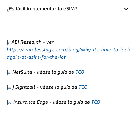
¿Es fácil implementar la eSIM?
[
ABI Research - ver
i]
https://wirelesslogic.com/blog/why-its-time-to-look-
again-at-esim-for-the-iot
[
NetSuite - véase la guía de
TCO
ii]
[
] Sightcall - véase la guía de
TCO
iii
[
Insurance Edge
- véase la guía de
TCO
iv]