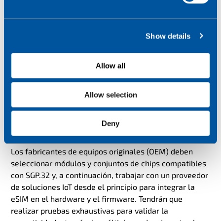
l
para el IoT complejo e internacional, y SGP.32 lo hace
e
más posible. Pero la eSIM a escala no es tan sencilla
c
como parece a primera vista. Para empezar, las
Show details
t
empresas no pueden descargar cualquier perfil de red
i
que deseen. Los perfiles deben tener licencia. Hay que
o
Allow all
establecer acuerdos con las operadoras, contratar y
n
autorizar.
Allow selection
La eSIM requiere una infraestructura RSP segura,
gestión del ciclo de vida e integración con la
Deny
fabricación de dispositivos.
Los fabricantes de equipos originales (OEM) deben
seleccionar módulos y conjuntos de chips compatibles
con SGP.32 y, a continuación, trabajar con un proveedor
de soluciones IoT desde el principio para integrar la
eSIM en el hardware y el firmware. Tendrán que
realizar pruebas exhaustivas para validar la