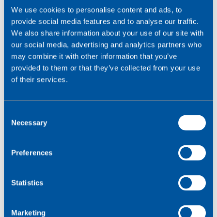
We use cookies to personalise content and ads, to
provide social media features and to analyse our traffic.
We also share information about your use of our site with
our social media, advertising and analytics partners who
may combine it with other information that you’ve
provided to them or that they’ve collected from your use
of their services.
Cómo empezar con
SGP.32: lo que los
C
Necessary
o
fabricantes de equipos
n
s
Preferences
originales y las empresas
e
n
necesitan saber
t
Statistics
S
e
Marketing
La eSIM puede cambiar las reglas del juego, sobre todo