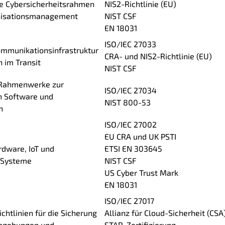
e Cybersicherheitsrahmen
NIS2-Richtlinie (EU)
nisationsmanagement
NIST CSF
EN 18031
ISO/IEC 27033
ommunikationsinfrastruktur
CRA- und NIS2-Richtlinie (EU)
 im Transit
NIST CSF
Rahmenwerke zur
ISO/IEC 27034
n Software und
NIST 800-53
n
ISO/IEC 27002
EU CRA und UK PSTI
rdware, IoT und
ETSI EN 303645
 Systeme
NIST CSF
US Cyber Trust Mark
EN 18031
ISO/IEC 27017
ichtlinien für die Sicherung
Allianz für Cloud-Sicherheit (CSA
mgebungen und -
STAR-Zertifizierung