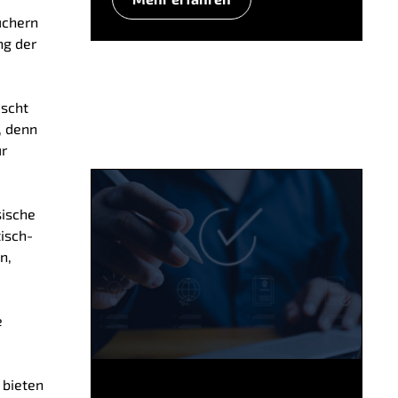
uchern
ng der
ascht
, denn
ür
sische
tisch-
n,
e
 bieten