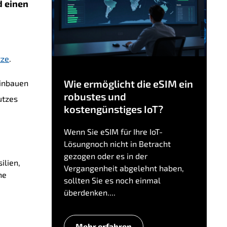
d einen
tze
.
Wie ermöglicht die eSIM ein
einbauen
robustes und
utzes
kostengünstiges IoT?
s
Wenn Sie eSIM für Ihre IoT-
Lösungnoch nicht in Betracht
gezogen oder es in der
ilien,
Vergangenheit abgelehnt haben,
he
sollten Sie es noch einmal
überdenken....
Mehr erfahren