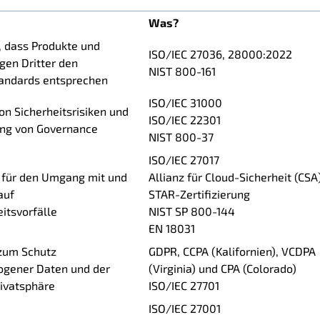
Was?
, dass Produkte und
ISO/IEC 27036, 28000:2022
gen Dritter den
NIST 800-161
tandards entsprechen
ISO/IEC 31000
n Sicherheitsrisiken und
ISO/IEC 22301
ng von Governance
NIST 800-37
ISO/IEC 27017
für den Umgang mit und
Allianz für Cloud-Sicherheit (CSA
auf
STAR-Zertifizierung
itsvorfälle
NIST SP 800-144
EN 18031
 zum Schutz
GDPR, CCPA (Kalifornien), VCDPA
gener Daten und der
(Virginia) und CPA (Colorado)
rivatsphäre
ISO/IEC 27701
ISO/IEC 27001