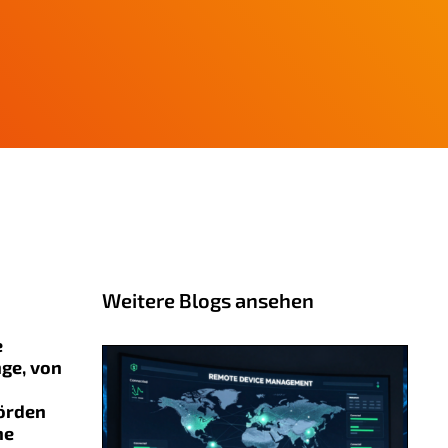
Weitere Blogs ansehen
e
nge, von
hörden
ne