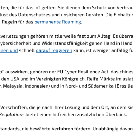
ten, die für das IoT gelten. Sie dienen dem Schutz von Verbra
ust des Datenschutzes und unsicheren Geräten. Die Einhaltu
d Regeln für das
permanente Roaming
.
erletzungen gehören mittlerweile fast zum Alltag. Es überr
Cybersicherheit und Widerstandsfähigkeit gehen Hand in Hand
nnen und
schnell
darauf reagieren
kann, ist weniger anfällig f
IoT auswirken, gehören der EU Cyber Resilience Act, das chine
 den USA und im Vereinigten Königreich. Reife Märkte im asia
, Malaysia, Indonesien) und in Nord- und Südamerika (Brasilie
Vorschriften, die je nach Ihrer Lösung und dem Ort, an dem si
 Regulations
bietet einen hilfreichen zusätzlichen Überblick.
Standards, die bewährte Verfahren fördern. Unabhängig davon