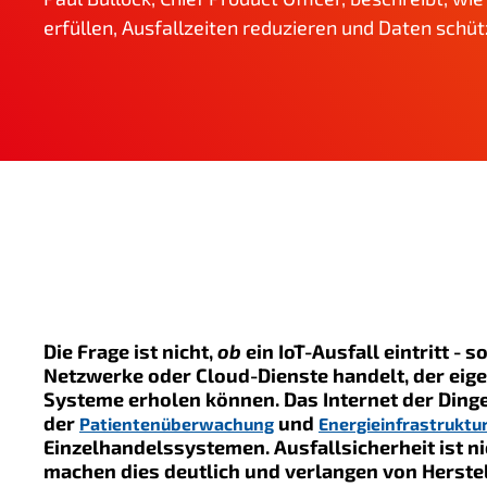
g
erfüllen, Ausfallzeiten reduzieren und Daten schüt
e
n
Die Frage ist nicht,
ob
ein IoT-Ausfall eintritt - 
Netzwerke oder Cloud-Dienste handelt, der eigen
Systeme erholen können. Das Internet der Dinge 
der
und
Patientenüberwachung
Energieinfrastruktu
Einzelhandelssystemen. Ausfallsicherheit ist ni
machen dies deutlich und verlangen von Herste