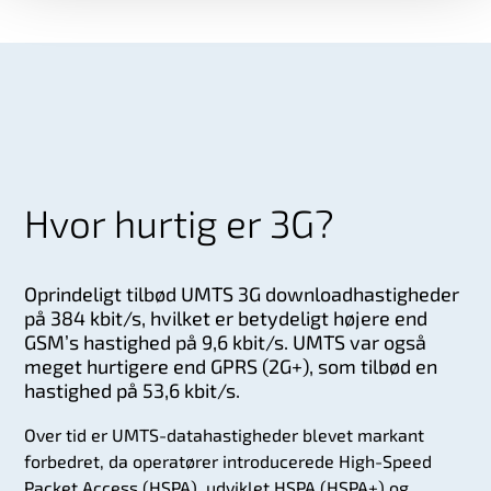
Hvor hurtig er 3G?
Oprindeligt tilbød UMTS 3G downloadhastigheder
på 384 kbit/s, hvilket er betydeligt højere end
GSM’s hastighed på 9,6 kbit/s. UMTS var også
meget hurtigere end GPRS (2G+), som tilbød en
hastighed på 53,6 kbit/s.
Over tid er UMTS-datahastigheder blevet markant
forbedret, da operatører introducerede High-Speed
Packet Access (HSPA), udviklet HSPA (HSPA+) og