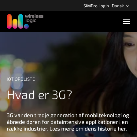
S
SIMPro Login
Dansk
k
i
M
p
o
b
t
i
o
l
m
n
a
a
v
i
i
n
g
a
c
IOT ORDLISTE
t
o
i
Hvad er 3G?
n
o
n
t
e
n
3G var den tredje generation af mobilteknologi og
t
åbnede døren for dataintensive applikationer i en
række industrier. Læs mere om dens historie her.