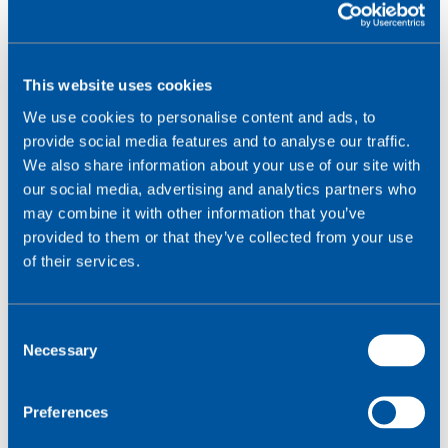
This website uses cookies
We use cookies to personalise content and ads, to
provide social media features and to analyse our traffic.
We also share information about your use of our site with
our social media, advertising and analytics partners who
UMTS (Universal Mobile Telecommunications
may combine it with other information that you’ve
Service) er den dominerende teknologigruppe bag
provided to them or that they’ve collected from your use
3G.
of their services.
Ligesom den videreudviklede anden generations
('2.5G') netværksprotokol, GPRS (General Packet Radio
C
Service), er UMTS et pakkekoblet system. Ældre
Necessary
o
netværk var kredsløbskoblede, hvilket betyder, at en
n
dedikeret forbindelse var engageret i hele varigheden
s
Preferences
af en forbindelse mellem to brugere. Med
e
pakkekoblingsteknikken er det derimod meget lettere