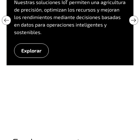
Nuestras soluciones IoT permiten una agricultura
de precisión, optimizan los recursos y mejoran
los rendimientos mediante decisiones basadas
en datos para operaciones inteligentes y
sostenibles.
Explorar
A
g
r
i
c
u
l
t
u
r
a