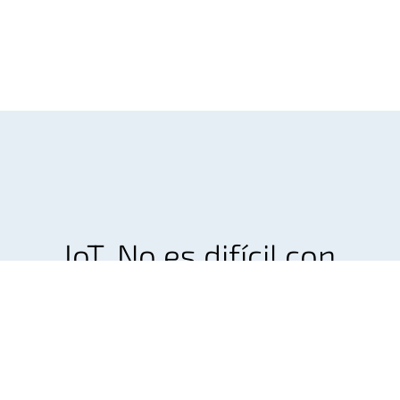
IoT. No es difícil con
Wireless Logic.
Diseña y despliega una solución IoT preparada
para el futuro que crezca con tu negocio.