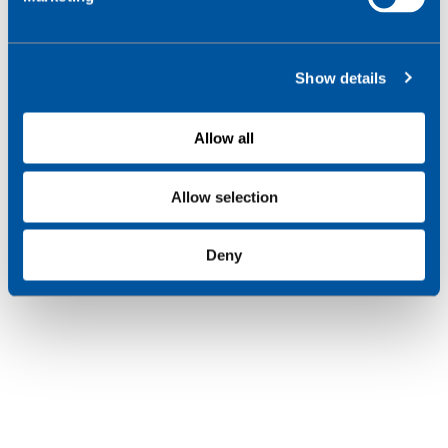
l
e
c
Show details
t
i
o
Allow all
n
Allow selection
Deny