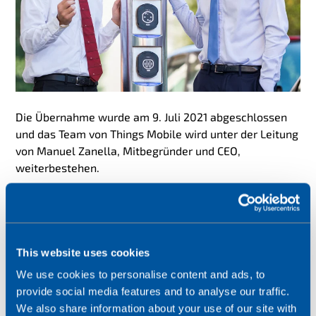
Die Übernahme wurde am 9. Juli 2021 abgeschlossen
und das Team von Things Mobile wird unter der Leitung
von Manuel Zanella, Mitbegründer und CEO,
weiterbestehen.
Manuel Zanella, Mitbegründer und CEO von Things
Mobile, kommentiert:
"Seit der Einführung der Marke
Things Mobile hat unser talentiertes Team ein
phänomenales Wachstum erzielt, indem es den
This website uses cookies
Prozess der IoT-Konnektivität für unsere Kunden
We use cookies to personalise content and ads, to
vereinfacht hat. Wir freuen uns nun auf die neuen
provide social media features and to analyse our traffic.
Möglichkeiten, die wir unseren Kunden und
We also share information about your use of our site with