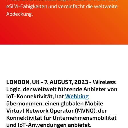
g
eSIM-Fähigkeiten und vereinfacht die weltweite
e
Abdeckung.
n
LONDON, UK - 7. AUGUST, 2023
- Wireless
Logic, der weltweit führende Anbieter von
IoT-Konnektivität, hat
Webbing
übernommen, einen globalen Mobile
Virtual Network Operator (MVNO), der
Konnektivität für Unternehmensmobilität
und IoT-Anwendungen anbietet.