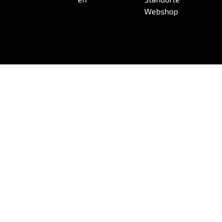
Webshop
© 2026 Wireless Logic mdex GmbH.
Erklärung gegen Sklaverei und Menschenhandel