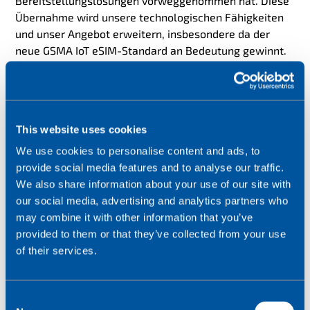
Bereitstellungslösungen vorweggenommen hat. Diese
Übernahme wird unsere technologischen Fähigkeiten
und unser Angebot erweitern, insbesondere da der
neue GSMA IoT eSIM-Standard an Bedeutung gewinnt.
Darüber hinaus werden die lokale Präsenz und die
Partnerschaften von Webbing in Regionen wie den USA
und Asien unsere Fähigkeit weiter verbessern, eine
zukunftssichere, flexible und vollständig redundante
This website uses cookies
globale Konnektivität über eine einzige SIM-Karte
anzubieten."
We use cookies to personalise content and ads, to
provide social media features and to analyse our traffic.
We also share information about your use of our site with
our social media, advertising and analytics partners who
Noam Lando, Mitbegründer und
may combine it with other information that you’ve
CEO von Webbing, sagte:
provided to them or that they’ve collected from your use
"Wir
freuen uns auf den vor uns
of their services.
liegenden Weg. Seit unserer
Gründung haben wir uns
C
verpflichtet, die Anforderungen