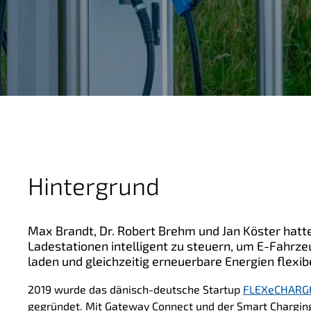
g
e
n
Hintergrund
Max Brandt, Dr. Robert Brehm und Jan Köster hatte
Ladestationen intelligent zu steuern, um E-Fahrz
laden und gleichzeitig erneuerbare Energien flexibe
2019
wurde
das dänisch-deutsche Startup
FLEXeCHARG
gegründet. Mit Gateway Connect und der Smart Chargin