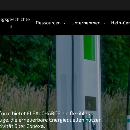
olgsgeschichte
Ressourcen
Unternehmen
Help-Cen
n
form bietet FLEXeCHARGE ein flexibles
ge, die erneuerbare Energiequellen nutzen.
ivität über Conexa.